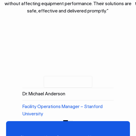
without affecting equipment performance. Their solutions are
safe, effective and delivered promptly.”
Dr. Michael Anderson
Facility Operations Manager – Stanford
University
前へ
[次へ]