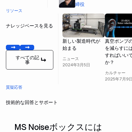
締役
リソース
ナレッジベースを見る
新しい製造時代が
真空ポンプ
始まる
を減らすに
前へ
[次へ]
すればいい
すべての記
ニュース
か？
事
すべての記事
2024年3月5日
カルチャー
2025年7月9
質疑応答
技術的な回答とサポート
MS Noiseボックスには