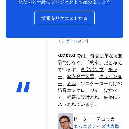
私たちと一緒にプロジェクトを始めましょう
情報をリクエストする
情報をリクエストする
エンゲージメント
MSNOISEでは、静音は単なる製
品ではなく、「約束」だと考え
ています。
真空ポンプ
、
チラ
ー
、
窒素発生装置
、
グラインダ
ー
、
ミル
、ソニケーター向けの
防音エンクロージャーはすべ
て、精密に設計され、厳格にテ
ストされています。
ピーター・デコッカー
エムエスノイズ代表取