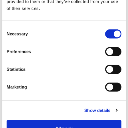
provided to them or that they’ve collected from your use
データ保持
of their services.
お問い合わせフォーム送信とそ
Consent
のメタデータは無期限に保持さ
Necessary
Selection
れます。これにより、フォロー
アップの投稿をモデレーション
キューに入れるのではなく、認
Preferences
識して自動的に承認することが
できます。
Statistics
お客様の権利
Marketing
お客様には、お客様が当社に提
供したデータを含め、当社がお
Show details
客様について保持している個人
データのコピーを要求する権利
があります。また、セキュリテ