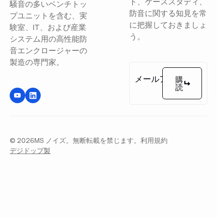
ト、ケーススタディ、
騒音の多いベンチトッ
防音に関する知見を常
プユニットを含む、実
に把握しておきましょ
験室、IT、および産業
う。
システム用の高性能防
音エンクロージャーの
製造の専門家。
購
読
購読
©
2026
MS ノイズ。無断転載を禁じます。
利用規約
デジドップ製