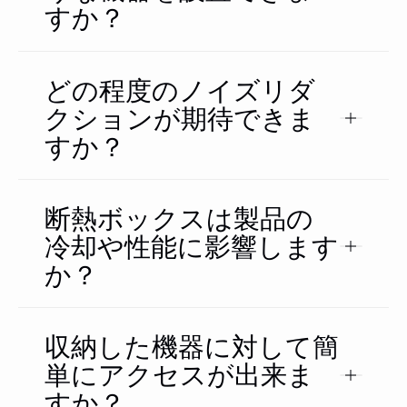
RUVAC WH(U)
すか？
どの程度のノイズリダ
クションが期待できま
すか？
断熱ボックスは製品の
冷却や性能に影響します
か？
収納した機器に対して簡
単にアクセスが出来ま
すか？