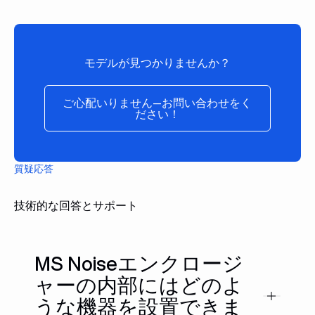
ECODRY + : ECODRY 25+ - ECODRY 35+ -
ECODRY 40+ - ECODRY 65+
SCROLLVAC + : SCROLLVAC 7+ - SCROLLVAC
10+ - SCROLLVAC 15+ - SCROLLVAC 18+
モデルが見つかりませんか？
VARODRY
ご心配いりません—お問い合わ
VACUBE
ご心配いりません—お問い合わせをく
ださい！
LEYVAC : LEYVAC LV 80 - LEYVAC LV 80C -
LEYVAC LV140 - LEYVAC LV 140C - LEYVAC LV 250
- LEYVAC LV 250CC
Leybold SCREWLINE SP : SP250 - SP630F -
質疑応答
SP630
DRYVAC : DRYVAC standard - DRYVAC DVS -
技術的な回答とサポート
DRYVAC DVC versions
DRYVAC FP-r - DRYVAC Energy Saver
NOVADRY & NOVADRY NDi System
MS Noiseエンクロージ
ャーの内部にはどのよ
RUVAC WA(U)
RUVAC WS(U)
うな機器を設置できま