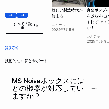
新しい製造時代が
真空ポンプ
始まる
を減らすに
前へ
[次へ]
すればいい
すべての記
ニュース
か？
事
すべての記事
2024年3月5日
カルチャー
2025年7月9
質疑応答
技術的な回答とサポート
MS Noiseボックスには
どの機器が対応してい
ますか？