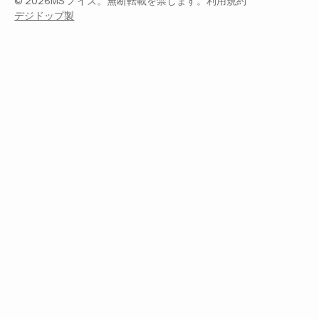
©
2026
MS ノイズ。無断転載を禁じます。
利用規約
デジドップ製