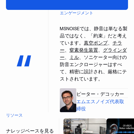
エンゲージメント
MSNOISEでは、静音は単なる製
品ではなく、「約束」だと考え
ています。
真空ポンプ
、
チラ
ー
、
窒素発生装置
、
グラインダ
ー
、
ミル
、ソニケーター向けの
防音エンクロージャーはすべ
て、精密に設計され、厳格にテ
ストされています。
ピーター・デコッカー
エムエスノイズ代表取
締役
リソース
ナレッジベースを見る