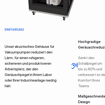
EINFÜHRUNG
Hochgradige
Unser akustisches Gehäuse für
Geräuschreduz
Vakuumpumpen reduziert den
Lärm; für einen ruhigeren,
Senkt den
sichereren und produktiveren
Schallpegel um
Arbeitsplatz, der den
bis zu 80% und
Geräuschpegel in Ihrem Labor
verbessert so d
oder Ihrer Industrieanlage niedrig
Komfort Ihres
hält.
Teams.
Maßgeschneide
Design