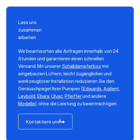
Lass uns
zusammen
arbeiten
Wir beantworten alle Anfragen innerhalb von 24
Stunden und garantieren einen schnellen
Versand. Mit unserer
Schalldämpferbox
mit
eingebauten Lüftern, leicht zugänglicher und
werkzeugloser Installation reduzieren Sie den
Geräuschpegel Ihrer Pumpen (
Edwards
,
Agilent
,
Leybold
,
Ebara
,
Ulvac
,
Pfeiffer
und andere
Modelle
), ohne die Leistung zu beeinträchtigen.
Kontaktiere uns
Kontaktiere uns