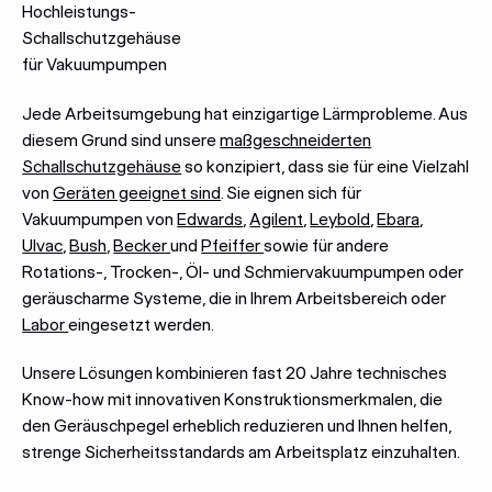
Hochleistungs-
Schallschutzgehäuse
für Vakuumpumpen
Jede Arbeitsumgebung hat einzigartige Lärmprobleme. Aus
diesem Grund sind unsere
maßgeschneiderten
Schallschutzgehäuse
so konzipiert, dass sie für eine Vielzahl
von
Geräten geeignet sind
. Sie eignen sich für
Vakuumpumpen von
Edwards
,
Agilent
,
Leybold
,
Ebara
,
Ulvac
,
Bush
,
Becker
und
Pfeiffer
sowie für andere
Rotations-, Trocken-, Öl- und Schmiervakuumpumpen oder
geräuscharme Systeme, die in Ihrem Arbeitsbereich oder
Labor
eingesetzt werden.
Unsere Lösungen kombinieren fast 20 Jahre technisches
Know-how mit innovativen Konstruktionsmerkmalen, die
den Geräuschpegel erheblich reduzieren und Ihnen helfen,
strenge Sicherheitsstandards am Arbeitsplatz einzuhalten.