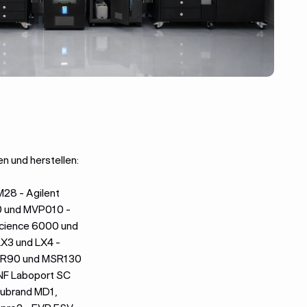
en und herstellen:
28 - Agilent
0 und MVP010 -
science 6000 und
LX3 und LX4 -
MSR90 und MSR130
NF Laboport SC
cubrand MD1,