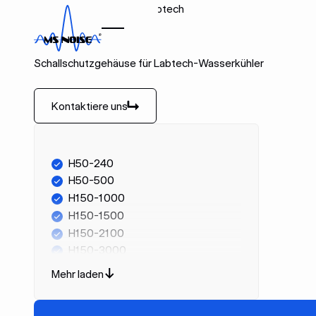
Zuhause
Marken
Labtech
LABTECH
Schallschutzgehäuse für Labtech-Wasserkühler
Kontaktiere uns
Kontaktiere uns
H50-240
H50-500
H150-1000
H150-1500
H150-2100
H150-3000
H150-5000
Mehr laden
H150-7000
H150-1000 LT