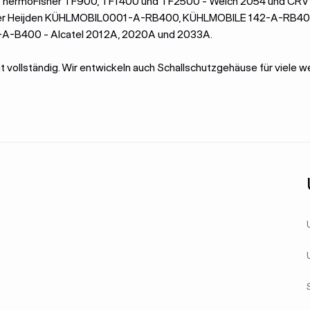
hermoFisher TF900, TF1400 und TF2500 - Welch 2054 und CRV 
 der Heijden KÜHLMOBIL0001-A-RB400, KÜHLMOBILE 142-A-RB40
-B400 - Alcatel 2012A, 2020A und 2033A.
cht vollständig. Wir entwickeln auch Schallschutzgehäuse für viele w