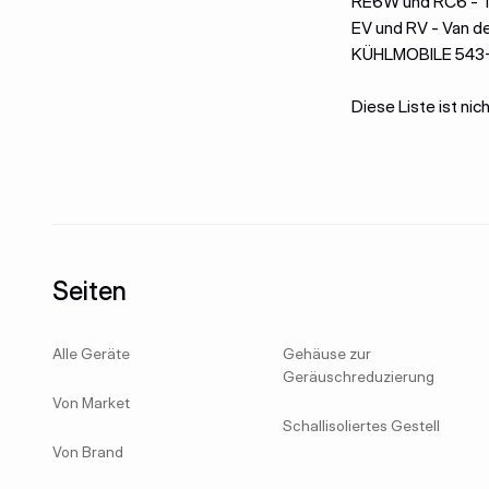
RE6W und RC6 - T
EV und RV - Van
KÜHLMOBILE 543-A
Diese Liste ist ni
Fußzeile
Seiten
Alle Geräte
Gehäuse zur
Geräuschreduzierung
Von Market
Schallisoliertes Gestell
Von Brand