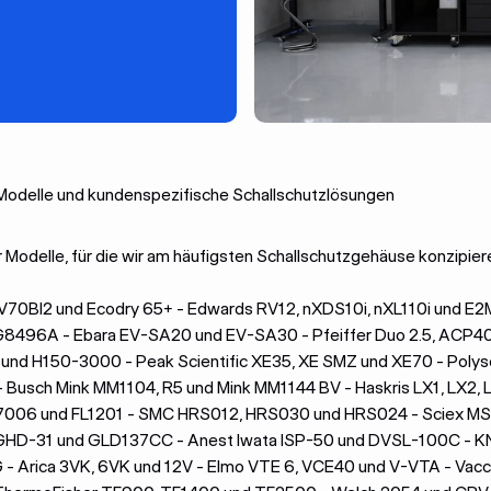
 Modelle und kundenspezifische Schallschutzlösungen
er Modelle, für die wir am häufigsten Schallschutzgehäuse konzipier
70BI2 und Ecodry 65+ - Edwards RV12, nXDS10i, nXL110i und E2M
G8496A - Ebara EV-SA20 und EV-SA30 - Pfeiffer Duo 2.5, ACP4
und H150-3000 - Peak Scientific XE35, XE SMZ und XE70 - Poly
 - Busch Mink MM1104, R5 und Mink MM1144 BV - Haskris LX1, LX2, 
L7006 und FL1201 - SMC HRS012, HRS030 und HRS024 - Sciex 
 GHD-31 und GLD137CC - Anest Iwata ISP-50 und DVSL-100C - K
- Arica 3VK, 6VK und 12V - Elmo VTE 6, VCE40 und V-VTA - Vac