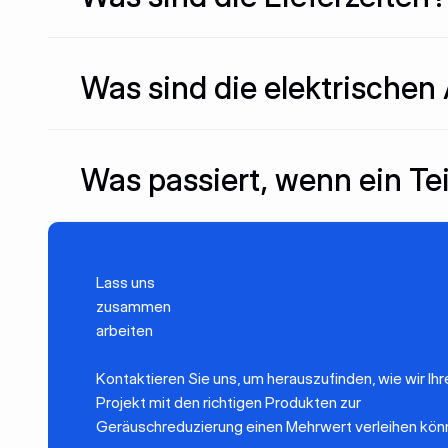
Was sind die elektrische
Was passiert, wenn ein Tei
Lass uns
zusammen
arbeiten
Kontaktieren Sie uns, um herauszufinden, wie wir Ih
Projekt mit den richtigen Produkten zur
Geräuschreduzierung einen Mehrwert verleihen kön