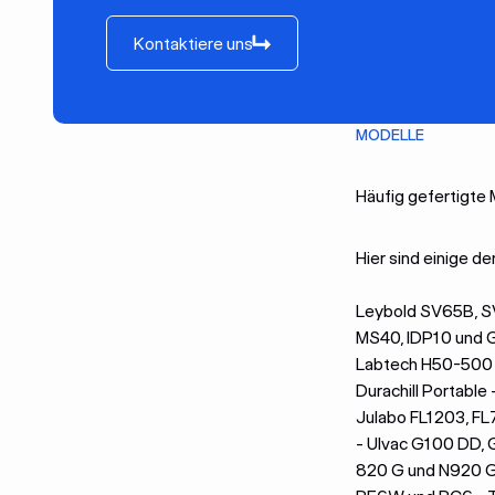
Kontaktiere uns
Kontaktiere uns
MODELLE
Häufig gefertigte
Hier sind einige d
Leybold SV65B, SV
MS40, IDP10 und 
Labtech H50-500 
Durachill Portable
Julabo FL1203, F
- Ulvac G100 DD,
820 G und N920 G 