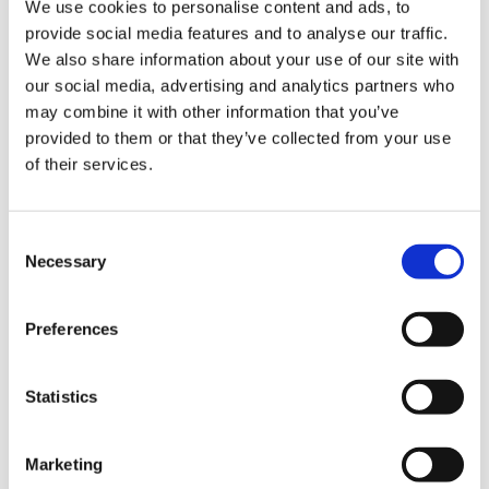
We use cookies to personalise content and ads, to
provide social media features and to analyse our traffic.
We also share information about your use of our site with
Was passiert, wenn ein
our social media, advertising and analytics partners who
Teil ein Problem hat und
may combine it with other information that you’ve
wie lang ist die
provided to them or that they’ve collected from your use
Garantiezeit?
of their services.
Consent
Necessary
Selection
Lass uns
zusammen
arbeiten
Preferences
Kontaktieren Sie uns, um herauszufinden, wie wir
Ihrem Projekt mit den richtigen Produkten zur
Statistics
Geräuschreduzierung einen Mehrwert verleihen
können.
Marketing