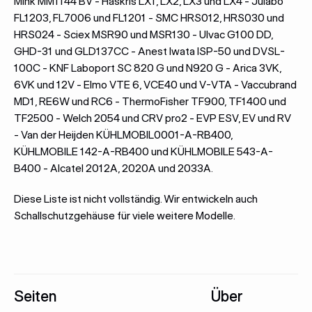
Mink MM1144 BV - Haskris LX1, LX2, LX3 und LX4 - Julabo
FL1203, FL7006 und FL1201 - SMC HRS012, HRS030 und
HRS024 - Sciex MSR90 und MSR130 - Ulvac G100 DD,
GHD-31 und GLD137CC - Anest Iwata ISP-50 und DVSL-
100C - KNF Laboport SC 820 G und N920 G - Arica 3VK,
6VK und 12V - Elmo VTE 6, VCE40 und V-VTA - Vaccubrand
MD1, RE6W und RC6 - ThermoFisher TF900, TF1400 und
TF2500 - Welch 2054 und CRV pro2 - EVP ESV, EV und RV
- Van der Heijden KÜHLMOBIL0001-A-RB400,
KÜHLMOBILE 142-A-RB400 und KÜHLMOBILE 543-A-
B400 - Alcatel 2012A, 2020A und 2033A.
Diese Liste ist nicht vollständig. Wir entwickeln auch
Schallschutzgehäuse für viele weitere Modelle.
Fußzeile
Seiten
Über