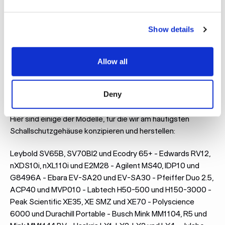
Kontaktiere uns
Kontaktiere uns
Show details
MODELLE
Allow all
Häufig gefertigte Modelle und kundenspezifische
Schallschutzlösungen
Deny
Hier sind einige der Modelle, für die wir am häufigsten
Schallschutzgehäuse konzipieren und herstellen:
Leybold SV65B, SV70BI2 und Ecodry 65+ - Edwards RV12,
nXDS10i, nXL110i und E2M28 - Agilent MS40, IDP10 und
G8496A - Ebara EV-SA20 und EV-SA30 - Pfeiffer Duo 2.5,
ACP40 und MVP010 - Labtech H50-500 und H150-3000 -
Peak Scientific XE35, XE SMZ und XE70 - Polyscience
6000 und Durachill Portable - Busch Mink MM1104, R5 und