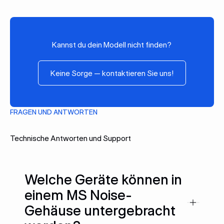
MINK MI2124 - MINK MI 2122 BV
MINK MB0018 A - MINK MH 0018 A - MINK MH
0040 A
COBRA NC
Kannst du dein Modell nicht finden?
COBRA DH
Keine Sorge — kontaktieren Sie 
COBRA DX
Keine Sorge — kontaktieren Sie uns!
COBRA PLUS (ex. DX 0650/0950 A PLUS, DX
2000 A PLUS)
MM 1142 B
FRAGEN UND ANTWORTEN
RC0400-B033-1016
RA0255.D506.1001
Technische Antworten und Support
Welche Geräte können in
einem MS Noise-
Gehäuse untergebracht