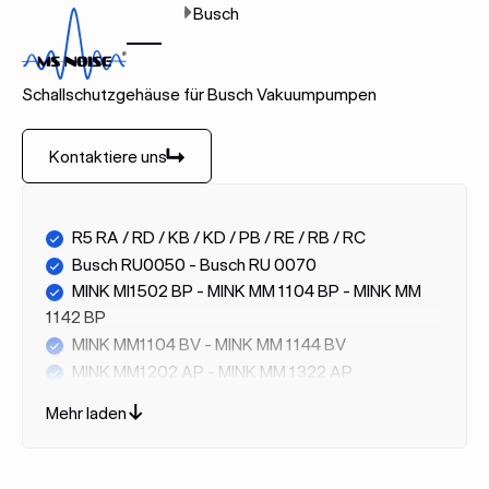
Zuhause
Marken
Busch
BUSCH
Schallschutzgehäuse für Busch Vakuumpumpen
Kontaktiere uns
Kontaktiere uns
R5 RA / RD / KB / KD / PB / RE / RB / RC
Busch RU0050 - Busch RU 0070
MINK MI1502 BP - MINK MM 1104 BP - MINK MM
1142 BP
MINK MM1104 BV - MINK MM 1144 BV
MINK MM1202 AP - MINK MM 1322 AP
MINK MV0040 D - MINK MV0060 D - MINK
Mehr laden
MV0080 D - MINK MV0310 D - MINK MV0312 D -
MINK MV0500 D - MINK MV0600 D - MINK MV0502
D - MINK MV0602 D - MINK MV1202 D