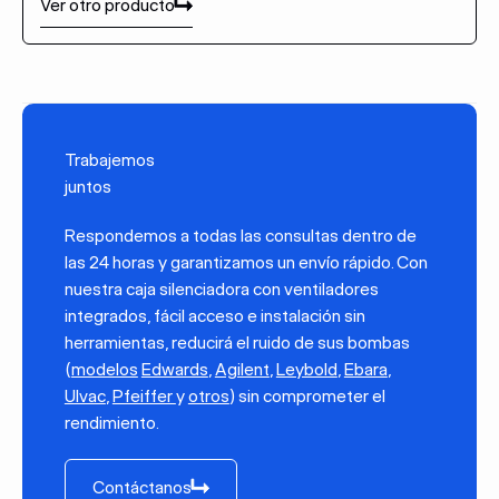
Ver otro producto
Ver otro producto
Trabajemos
juntos
Respondemos a todas las consultas dentro de
las 24 horas y garantizamos un envío rápido. Con
nuestra caja silenciadora con ventiladores
integrados, fácil acceso e instalación sin
herramientas, reducirá el ruido de sus bombas
(
modelos
Edwards
,
Agilent
,
Leybold
,
Ebara
,
Ulvac
,
Pfeiffer
y
otros
) sin comprometer el
rendimiento.
Contáctanos
Contáctanos