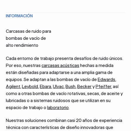
INFORMACIÓN
Carcasas de ruido para
bombas de vacío de
alto rendimiento
Cada entorno de trabajo presenta desafíos de ruido únicos.
Por eso, nuestras
carcasas acústicas
hechas a medida
están diseñadas para adaptarse a una amplia gama de
equipos. Se adaptan a las bombas de vacío de
Edwards
,
Agilent
,
Leybold
,
Ebara
,
Ulvac
,
Bush
,
Becker
y
Pfeiffer
, así
como a otras bombas de vacío rotativas, secas, de aceite y
lubricadas o a sistemas ruidosos que se utilizan en su
espacio de trabajo o
laboratorio
.
Nuestras soluciones combinan casi 20 años de experiencia
técnica con características de diseño innovadoras que