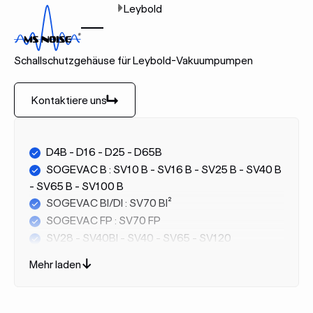
Zuhause
Marken
Leybold
LEYBOLD
Schallschutzgehäuse für Leybold-Vakuumpumpen
Kontaktiere uns
Kontaktiere uns
D4B - D16 - D25 - D65B
SOGEVAC B : SV10 B - SV16 B - SV25 B - SV40 B
- SV65 B - SV100 B
SOGEVAC BI/DI : SV70 BI²
SOGEVAC FP : SV70 FP
SV28 - SV40BI - SV40 - SV65 - SV120
TRIVAC B
Mehr laden
TRIVAC L
NEO (S)D
SV28 - SV40BI - SV40 - SV65 - SV120