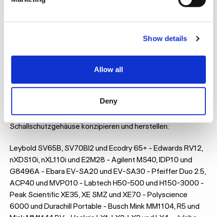
Kontaktiere uns
Kontaktiere uns
Show details
MODELLE
Allow all
Häufig gefertigte Modelle und kundenspezifische
Schallschutzlösungen
Deny
Hier sind einige der Modelle, für die wir am häufigsten
Schallschutzgehäuse konzipieren und herstellen:
Leybold SV65B, SV70BI2 und Ecodry 65+ - Edwards RV12,
nXDS10i, nXL110i und E2M28 - Agilent MS40, IDP10 und
G8496A - Ebara EV-SA20 und EV-SA30 - Pfeiffer Duo 2.5,
ACP40 und MVP010 - Labtech H50-500 und H150-3000 -
Peak Scientific XE35, XE SMZ und XE70 - Polyscience
6000 und Durachill Portable - Busch Mink MM1104, R5 und