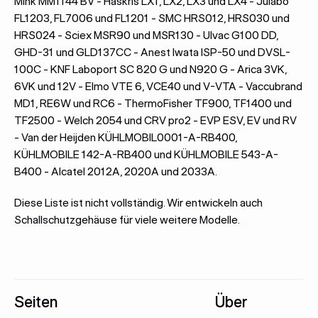
Mink MM1144 BV - Haskris LX1, LX2, LX3 und LX4 - Julabo
FL1203, FL7006 und FL1201 - SMC HRS012, HRS030 und
HRS024 - Sciex MSR90 und MSR130 - Ulvac G100 DD,
GHD-31 und GLD137CC - Anest Iwata ISP-50 und DVSL-
100C - KNF Laboport SC 820 G und N920 G - Arica 3VK,
6VK und 12V - Elmo VTE 6, VCE40 und V-VTA - Vaccubrand
MD1, RE6W und RC6 - ThermoFisher TF900, TF1400 und
TF2500 - Welch 2054 und CRV pro2 - EVP ESV, EV und RV
- Van der Heijden KÜHLMOBIL0001-A-RB400,
KÜHLMOBILE 142-A-RB400 und KÜHLMOBILE 543-A-
B400 - Alcatel 2012A, 2020A und 2033A.
Diese Liste ist nicht vollständig. Wir entwickeln auch
Schallschutzgehäuse für viele weitere Modelle.
Fußzeile
Seiten
Über