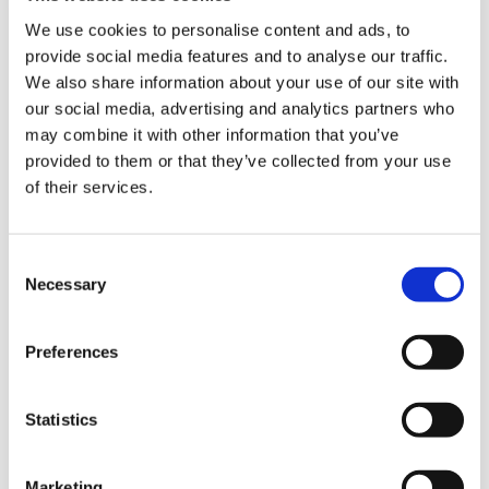
We use cookies to personalise content and ads, to
provide social media features and to analyse our traffic.
Was passiert, wenn ein
We also share information about your use of our site with
Teil ein Problem hat und
our social media, advertising and analytics partners who
wie lang ist die
may combine it with other information that you’ve
provided to them or that they’ve collected from your use
Garantiezeit?
of their services.
Consent
Lass uns
Necessary
Selection
zusammen
arbeiten
Preferences
Kontaktieren Sie uns, um herauszufinden, wie wir
Ihrem Projekt mit den richtigen Produkten zur
Statistics
Geräuschreduzierung einen Mehrwert verleihen
können.
Marketing