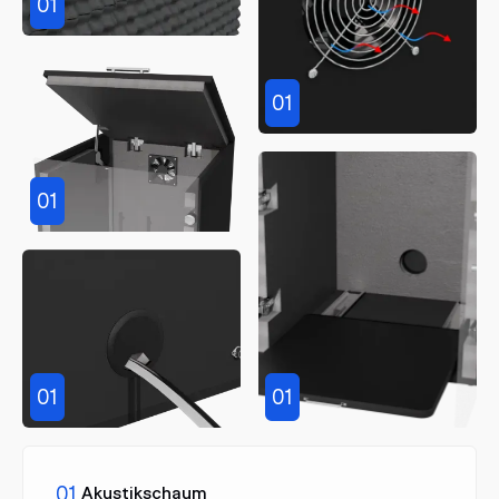
01
01
01
01
01
01.
Akustikschaum