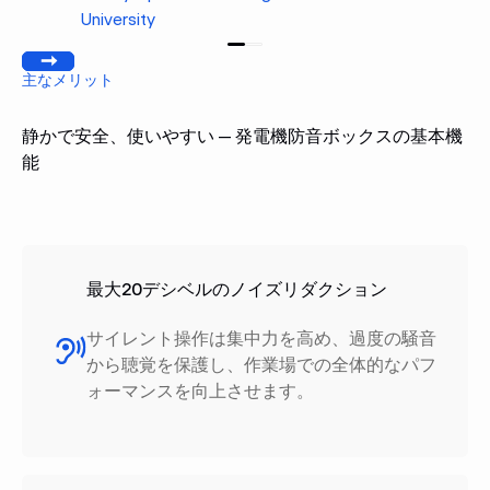
University
前へ
[次へ]
主なメリット
静かで安全、使いやすい — 発電機防音ボックスの基本機
能
最大20デシベルのノイズリダクション
サイレント操作は集中力を高め、過度の騒音
から聴覚を保護し、作業場での全体的なパフ
ォーマンスを向上させます。