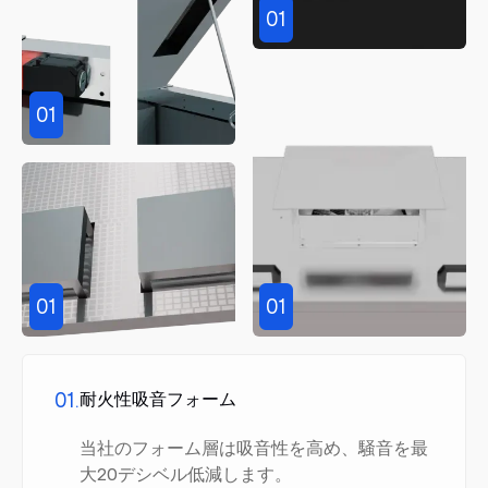
01
01
01
01
01.
耐火性吸音フォーム
当社のフォーム層は吸音性を高め、騒音を最
大20デシベル低減します。