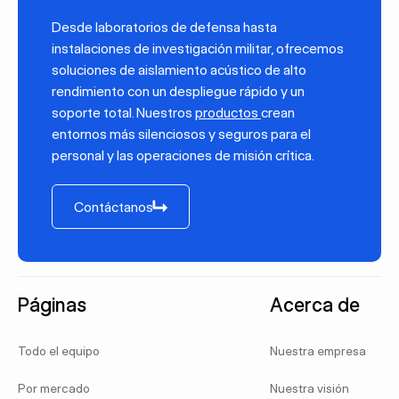
Desde laboratorios de defensa hasta
instalaciones de investigación militar, ofrecemos
soluciones de aislamiento acústico de alto
rendimiento con un despliegue rápido y un
soporte total. Nuestros
productos
crean
entornos más silenciosos y seguros para el
personal y las operaciones de misión crítica.
Contáctanos
Contáctanos
Pie de página
Páginas
Acerca de
Todo el equipo
Nuestra empresa
Por mercado
Nuestra visión