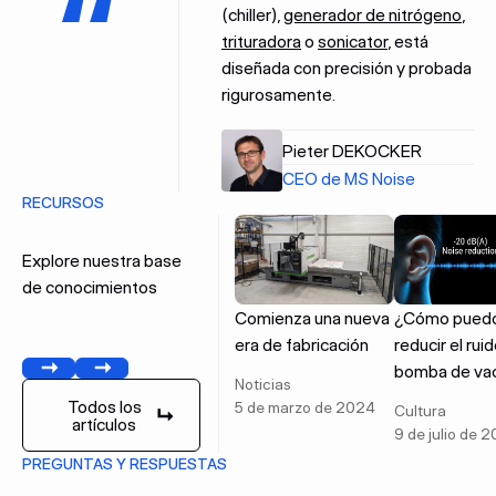
(chiller),
generador de nitrógeno
,
trituradora
o
sonicator
, está
diseñada con precisión y probada
rigurosamente.
Pieter DEKOCKER
CEO de MS Noise
RECURSOS
Explore nuestra base
de conocimientos
Comienza una nueva
¿Cómo pued
era de fabricación
reducir el ruid
bomba de va
Anterior
Próxima
Noticias
Todos los
5 de marzo de 2024
Cultura
artículos
Todos los artículos
9 de julio de 
PREGUNTAS Y RESPUESTAS