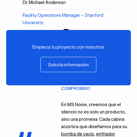
Dr. Michael Anderson
Facility Operations Manager – Stanford
University
Anterior
Próxima
Empieza tu proyecto con nosotros
Solicita información
Solicita información
COMPROMISO
En MS Noise, creemos que el
silencio no es solo un producto,
sino una promesa. Cada cabina
acústica que diseñamos para su
bomba de vacío
,
enfriador