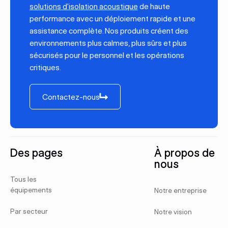
solutions d'isolation acoustique
de haute
performance avec un déploiement rapide et une
assistance complète. Nos produits créent des
environnements plus calmes, plus sûrs et plus
sécurisés pour le personnel et les opérations
critiques.
Contactez-nous
Contactez-nous
Pied de page
Des pages
À propos de
nous
Tous les
équipements
Notre entreprise
Par secteur
Notre vision