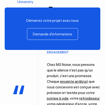
University
Précédent
Suivant
Démarrez votre projet avec nous
Demande d'informations
Demande d'informations
ENGAGEMENT
Chez MS Noise, nous pensons
que le silence n'est pas qu'un
produit, c'est une promesse.
Chaque
enceinte antibruit
que
nous concevons est conçue avec
précision et testée pour votre
pompe à vide
, votre
refroidisseur
,
votre
générateur d'azote
, votre