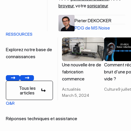
broyeur
, votre
sonicateur
.
Pieter DEKOCKER
PDG de MS Noise
RESSOURCES
Explorez notre base de
connaissances
Une nouvelle ère de
Comment rédu
fabrication
bruit d’une 
commence
vide ?
Précédent
Suivant
Tous les
Actualités
Culture
9 juill
articles
Tous les articles
March 5, 2024
Q&R
Réponses techniques et assistance