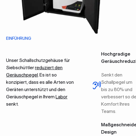
EINFÜHRUNG
Hochgradige
Unser Schallschutzgehäuse für
Geräuschreduz
Siebschüttler
reduziert den
Geräuschpegel
. Es ist so
Senkt den
konzipiert, dass es alle Arten von
Schallpegel um
Geräten unterstützt und den
bis zu 80% und
Geräuschpegel in Ihrem
Labor
verbessert so d
senkt.
Komfort Ihres
Teams.
Maßgeschneide
Design