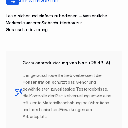
DIE WICHTIGSTEN VORTEILE
Bisherige
Weiter
Leise, sicher und einfach zu bedienen — Wesentliche
Merkmale unserer Siebschüttlerbox zur
Geräuschreduzierung
Geräuschreduzierung von bis zu 25 dB (A)
Der geräuschlose Betrieb verbessert die
Konzentration, schützt das Gehör und
gewährleistet zuverlässige Testergebnisse,
die Kontrolle der Partikelverteilung sowie eine
effiziente Materialhandhabung bei Vibrations-
und mechanischen Einwirkungen am
Arbeitsplatz.