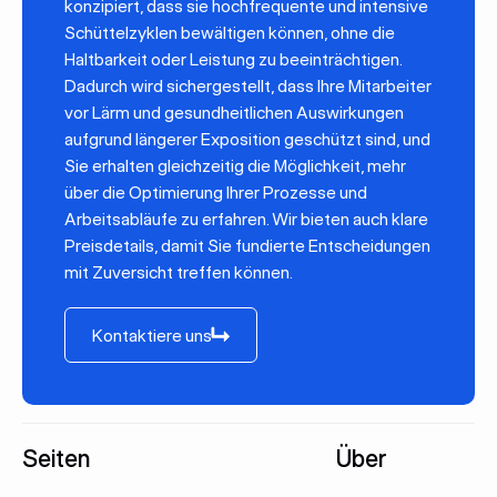
konzipiert, dass sie hochfrequente und intensive
Schüttelzyklen bewältigen können, ohne die
Haltbarkeit oder Leistung zu beeinträchtigen.
Dadurch wird sichergestellt, dass Ihre Mitarbeiter
vor Lärm und gesundheitlichen Auswirkungen
aufgrund längerer Exposition geschützt sind, und
Sie erhalten gleichzeitig die Möglichkeit, mehr
über die Optimierung Ihrer Prozesse und
Arbeitsabläufe zu erfahren. Wir bieten auch klare
Preisdetails, damit Sie fundierte Entscheidungen
mit Zuversicht treffen können.
Kontaktiere uns
Kontaktiere uns
Fußzeile
Seiten
Über