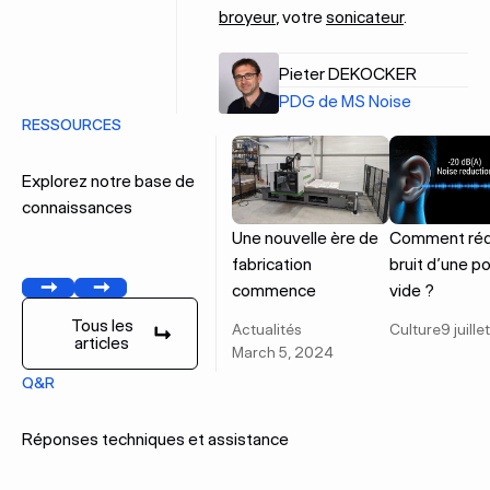
broyeur
, votre
sonicateur
.
Pieter DEKOCKER
PDG de MS Noise
RESSOURCES
Explorez notre base de
connaissances
Une nouvelle ère de
Comment rédu
fabrication
bruit d’une 
commence
vide ?
Précédent
Suivant
Tous les
Actualités
Culture
9 juill
articles
Tous les articles
March 5, 2024
Q&R
Réponses techniques et assistance