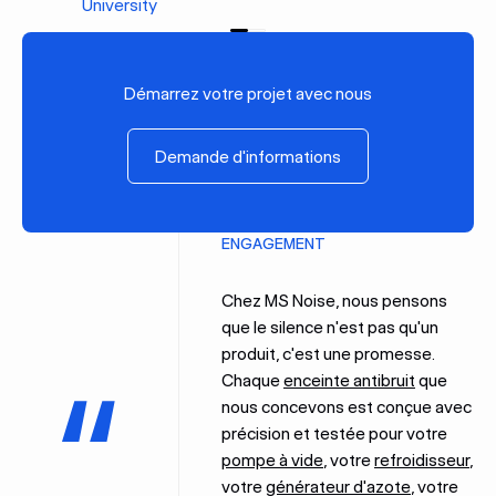
University
Précédent
Suivant
Démarrez votre projet avec nous
Demande d'informations
Demande d'informations
ENGAGEMENT
Chez MS Noise, nous pensons
que le silence n'est pas qu'un
produit, c'est une promesse.
Chaque
enceinte antibruit
que
nous concevons est conçue avec
précision et testée pour votre
pompe à vide
, votre
refroidisseur
,
votre
générateur d'azote
, votre