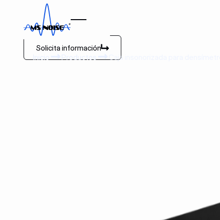
Caja insonorizada para
densímetro
Solicita información
Solicita información
Inicio
Productos
Caja insonorizada para densímet