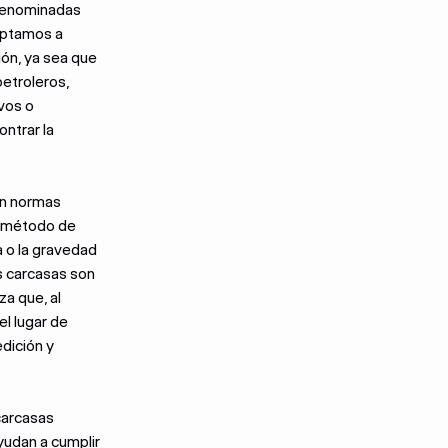
 denominadas
aptamos a
ión, ya sea que
petroleros,
vos o
ontrar la
n normas
n método de
a o la gravedad
as carcasas son
a que, al
el lugar de
dición y
carcasas
yudan a cumplir