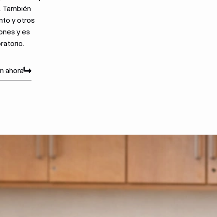
o. También
nto y otros
ones y es
ratorio.
n ahora
n ahora